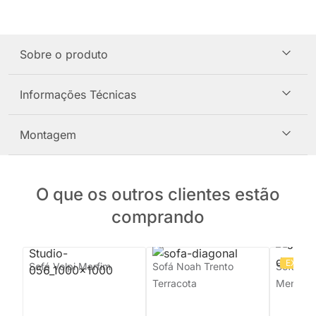
Sobre o produto
Informações Técnicas
Montagem
O que os outros clientes estão
comprando
EXCLU
Sofá Volpi Marfim
Sofá Noah Trento
Sofá Gir
Terracota
Menta