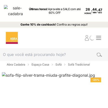
Últimas horas!
Aproveite a SALE com até
26
:
:
60% OFF
MIN
SEG
HORAS
Ganhe 10% de cashback!
Confira as regras aqui!
Abra Cadabra
Espaço Casa
Sofá
Sofá Tradicional
-25%