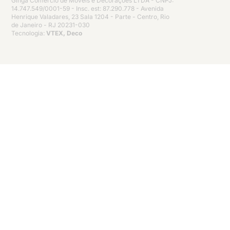
Ginga Comércio de Móveis e Decorações LTDA - CNPJ:
14.747.549/0001-59 - Insc. est: 87.290.778 - Avenida
Henrique Valadares, 23 Sala 1204 - Parte - Centro, Rio
de Janeiro - RJ 20231-030
Tecnologia:
VTEX, Deco