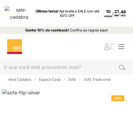
Últimas horas!
Aproveite a SALE com até
10
:
:
60% OFF
MIN
SEG
HORAS
Ganhe 10% de cashback!
Confira as regras aqui!
Abra Cadabra
Espaço Casa
Sofá
Sofá Tradicional
-16%