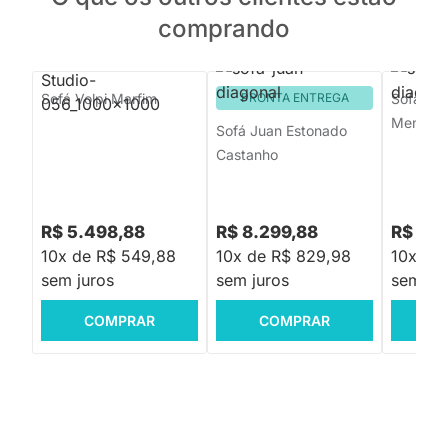
comprando
Sofá Volpi Marfim
PRONTA ENTREGA
Sofá No
Menta
Sofá Juan Estonado
Castanho
R$ 5.498,88
R$ 8.299,88
R$ 3.5
10x de R$ 549,88
10x de R$ 829,98
10x de
sem juros
sem juros
sem jur
COMPRAR
COMPRAR
C