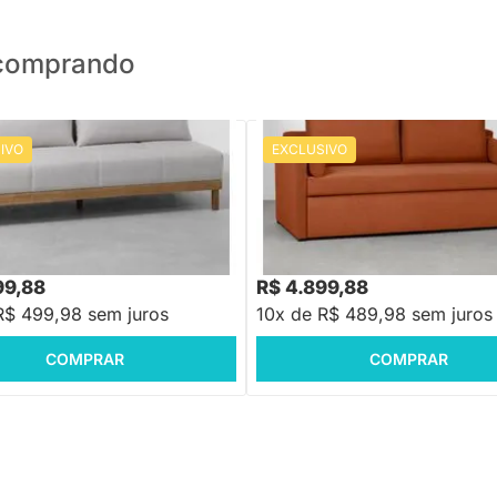
o comprando
IVO
EXCLUSIVO
PRONTA ENTREGA
PRONTA ENTREGA
a Wook Trento - Cinza
Sofá-Cama Lipo Trento Telha
,88
R$ 6.104,88
-16%
Economize R$ 1.000
-19%
Economize R$ 1.20
99,88
R$ 4.899,88
R$ 499,98 sem juros
10x de R$ 489,98 sem juros
COMPRAR
COMPRAR