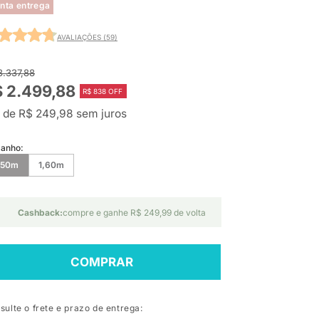
nta entrega
AVALIAÇÕES (59)
3.337,88
 2.499,88
R$ 838 OFF
 de R$ 249,98 sem juros
anho:
,50m
1,60m
Cashback:
compre e ganhe R$ 249,99 de volta
COMPRAR
sulte o frete e prazo de entrega: