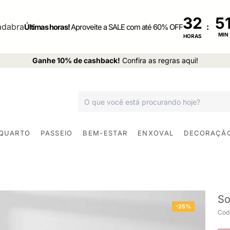
32
:
Últimas horas!
Aproveite a SALE com até 60% OFF
MIN
HORAS
Ganhe 10% de cashback!
Confira as regras aqui!
 QUARTO
PASSEIO
BEM-ESTAR
ENXOVAL
DECORAÇÃ
So
-25%
Cod