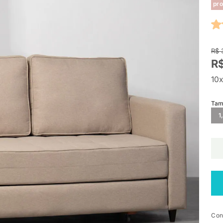
pro
R$ 
R$
10x
Tam
1
Con