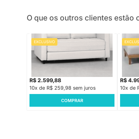
O que os outros clientes estã
EXCLUSIVO
EXCLUS
PRONTA ENTREGA
Sofá-Cama Mira Casal Trama Miúda
Sofá-Cam
Aveia - 1,50m
R$ 3.337,88
R$ 5.999
-22%
Economize R$ 738
R$ 2.599,88
R$ 4.9
10x de R$ 259,98 sem juros
10x de 
COMPRAR