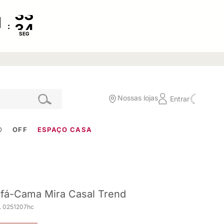
:
SEG
Nossas lojas
Entrar
O
OFF
ESPAÇO CASA
fá-Cama Mira Casal Trend
. 0251207hc