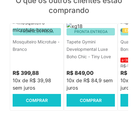
O que os outros clientes estão
comprando
EXCLU
PRONTA ENTREGA
PRONTA ENTREGA
PRON
Mosquiteiro Microtule -
Tapete Gymini
Quadro 
Branco
Developmental Luxe
Bordado 
Boho Chic - Tiny Love
-30%
R$
R$ 128,
R$ 399,88
R$ 849,00
R$ 89,
10x de R$ 39,98
10x de R$ 84,9 sem
10x de
sem juros
juros
juros
COMPRAR
COMPRAR
C