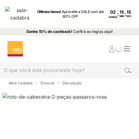
Últimas horas!
Aproveite a SALE com até
02
:
:
60% OFF
MIN
SEG
HORAS
Ganhe 10% de cashback!
Confira as regras aqui!
Abra Cadabra
Enxoval
Decoração