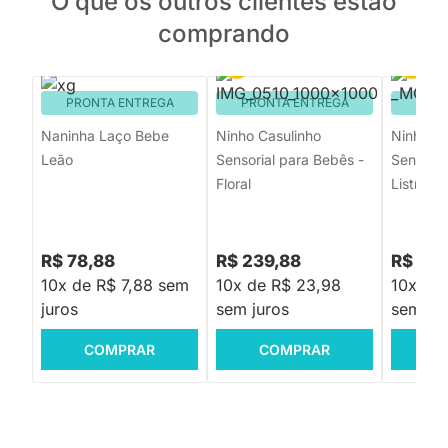
O que os outros clientes estão
comprando
PRONTA ENTREGA
PRONTA ENTREGA
PRON
Naninha Laço Bebe
Ninho Casulinho
Ninho Ca
Leão
Sensorial para Bebês -
Sensoria
Floral
Listras 
R$ 78,88
R$ 239,88
R$ 239
10x de R$ 7,88 sem
10x de R$ 23,98
10x de
juros
sem juros
sem jur
COMPRAR
COMPRAR
C