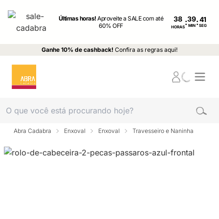
Últimas horas!
Aproveite a SALE com até
38
:
:
60% OFF
MIN
SEG
HORAS
Ganhe 10% de cashback!
Confira as regras aqui!
Abra Cadabra
Enxoval
Enxoval
Travesseiro e Naninha