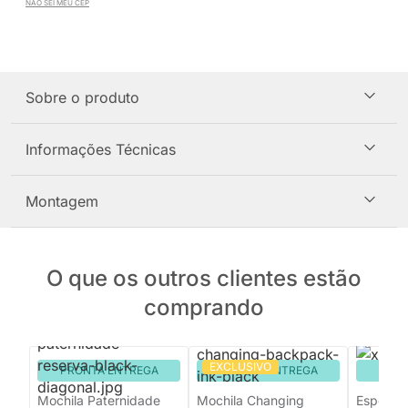
NÃO SEI MEU CEP
Sobre o produto
Informações Técnicas
Montagem
O que os outros clientes estão
comprando
EXCLUSIVO
PRONTA ENTREGA
PRONTA ENTREGA
PRON
Mochila Paternidade
Mochila Changing
Espelho