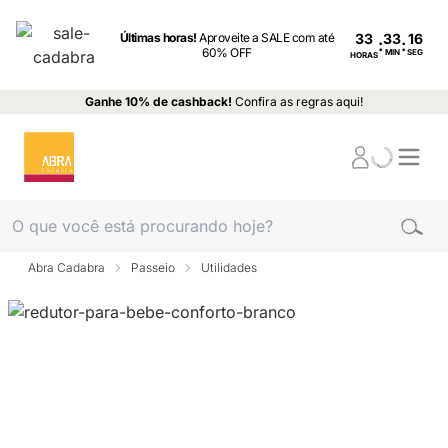
Últimas horas!
Aproveite a SALE com até
33
:
:
60% OFF
MIN
SEG
HORAS
Ganhe 10% de cashback!
Confira as regras aqui!
Abra Cadabra
Passeio
Utilidades