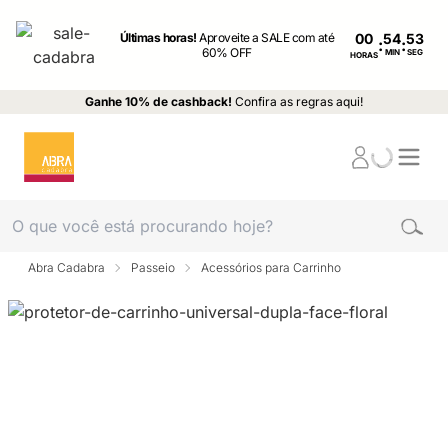
Últimas horas!
Aproveite a SALE com até
00
:
:
60% OFF
MIN
SEG
HORAS
Ganhe 10% de cashback!
Confira as regras aqui!
Abra Cadabra
Passeio
Acessórios para Carrinho