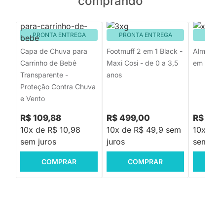
comprando
PRONTA ENTREGA
PRONTA ENTREGA
PRON
Capa de Chuva para
Footmuff 2 em 1 Black -
Almofad
Carrinho de Bebê
Maxi Cosi - de 0 a 3,5
em 1 - G
Transparente -
anos
Proteção Contra Chuva
e Vento
R$ 109,88
R$ 499,00
R$ 34
10x de R$ 10,98
10x de R$ 49,9 sem
10x de
sem juros
juros
sem jur
COMPRAR
COMPRAR
C