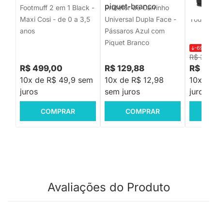
Footmuff 2 em 1 Black -
Protetor de Carrinho
Bolsa O
Maxi Cosi - de 0 a 3,5
Universal Dupla Face -
You Pack
anos
Pássaros Azul com
Piquet Branco
-69%
R$
R$ 329,
R$ 499,00
R$ 129,88
R$ 99,
10x de R$ 49,9 sem
10x de R$ 12,98
10x de
juros
sem juros
juros
COMPRAR
COMPRAR
C
Avaliações do Produto