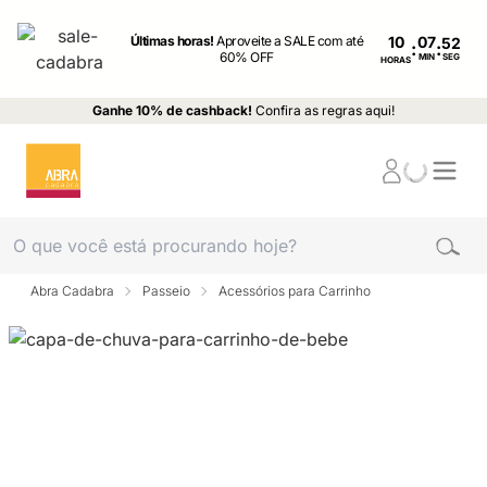
Últimas horas!
Aproveite a SALE com até
10
:
:
60% OFF
MIN
SEG
HORAS
Ganhe 10% de cashback!
Confira as regras aqui!
Abra Cadabra
Passeio
Acessórios para Carrinho