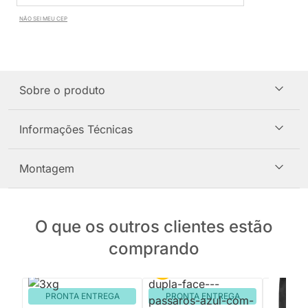
NÃO SEI MEU CEP
Sobre o produto
Informações Técnicas
Montagem
O que os outros clientes estão
comprando
PRONTA ENTREGA
PRONTA ENTREGA
PRON