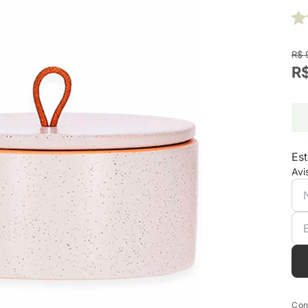
R$ 
R
Est
Avi
Con