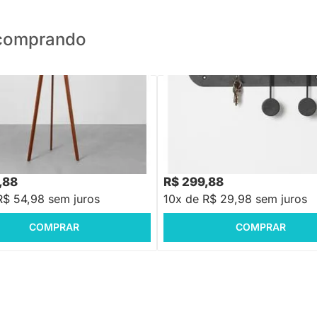
o comprando
PRONTA ENTREGA
PRONTA ENTREGA
o De Chão Oni - Preto
Porta Chaves Ping Preto - 40x
,88
R$ 299,88
R$ 54,98 sem juros
10x de R$ 29,98 sem juros
COMPRAR
COMPRAR