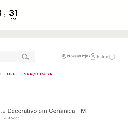
:
SEG
Nossas lojas
Entrar
O
OFF
ESPAÇO CASA
te Decorativo em Cerâmica - M
. 8201824qb