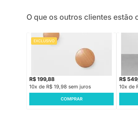
O que os outros clientes estã
EXCLUSIVO
PRONTA ENTREGA
Conjunto com 3 Cabideiros Ponto -
Cabideir
Natural
R$ 249,88
-20%
Economize R$ 50
R$ 199,88
R$ 549
10x de R$ 19,98 sem juros
10x de 
COMPRAR