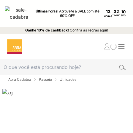
Últimas horas!
Aproveite a SALE com até
13
:
:
60% OFF
MIN
SEG
HORAS
Ganhe 10% de cashback!
Confira as regras aqui!
Abra Cadabra
Passeio
Utilidades