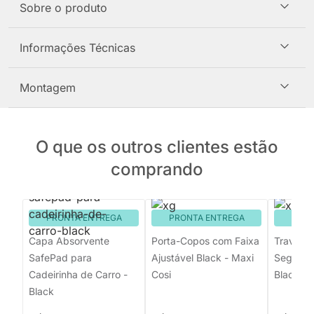
Sobre o produto
Informações Técnicas
Montagem
O que os outros clientes estão
comprando
PRONTA ENTREGA
PRONTA ENTREGA
PRON
Capa Absorvente
Porta-Copos com Faixa
Trava de
SafePad para
Ajustável Black - Maxi
Seguranç
Cadeirinha de Carro -
Cosi
Black
Black