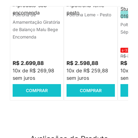
Poltrona de
Poltrona Leme - Pesto
PRON
Amamentação Giratória
Poltron
de Balanço Malu Bege
Sépia
Encomenda
-37%
R$
R$ 3.19
R$ 2.699,88
R$ 2.598,88
R$ 1.9
10x de R$ 269,98
10x de R$ 259,88
10x de
sem juros
sem juros
sem jur
COMPRAR
COMPRAR
C