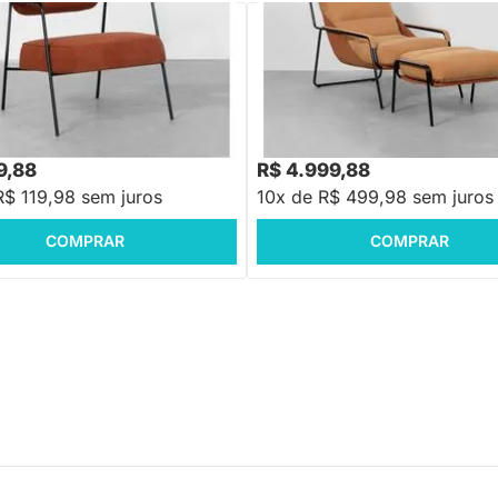
PRONTA ENTREGA
Poltrona Maggiolina com Puff - T
Ocre
Hall Botonê - Terracota
R$ 10.998,88
-54%
Economize R$ 5
9,88
R$ 4.999,88
R$ 119,98 sem juros
10x de R$ 499,98 sem juros
COMPRAR
COMPRAR