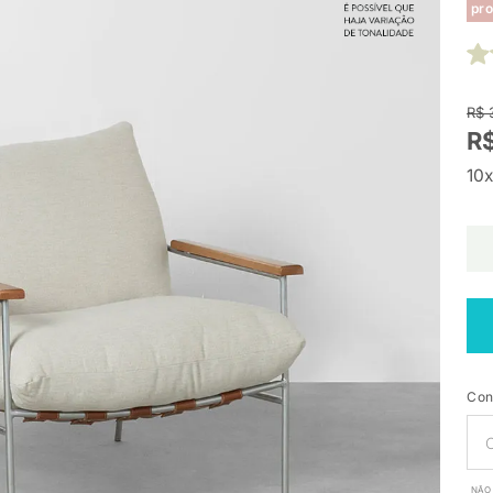
pro
R$ 
R$
10x
Con
NÃO 