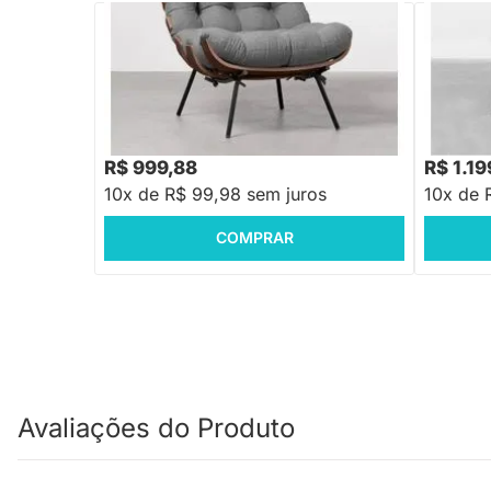
PRONTA ENTREGA
Poltrona Costela Algodão Slim – Grafite
Poltrona 
R$ 1.599,88
-37%
Economize R$ 600
R$ 999,88
R$ 1.19
10x de R$ 99,98 sem juros
10x de 
COMPRAR
Avaliações do Produto