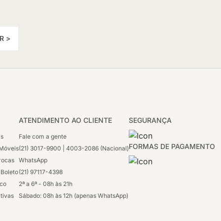
R >
ATENDIMENTO AO CLIENTE
SEGURANÇA
as
Fale com a gente
FORMAS DE PAGAMENTO
Móveis
(21) 3017-9900 | 4003-2086 (Nacional)
rocas
WhatsApp
 Boleto
(21) 97117-4398
sco
2ª a 6ª - 08h às 21h
tivas
Sábado: 08h às 12h (apenas WhatsApp)