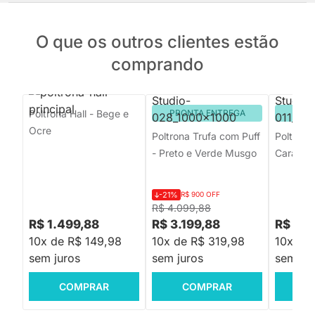
O que os outros clientes estão
comprando
Poltrona Hall - Bege e
PRONTA ENTREGA
PRON
Ocre
Poltrona Trufa com Puff
Poltrona
- Preto e Verde Musgo
Caramel
-21%
R$ 900 OFF
R$ 4.099,88
R$ 1.499,88
R$ 3.199,88
R$ 2.5
10x de R$ 149,98
10x de R$ 319,98
10x de
sem juros
sem juros
sem jur
COMPRAR
COMPRAR
C