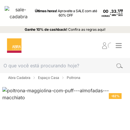
Últimas horas!
Aproveite a SALE com até
00
:
:
60% OFF
MIN
SEG
HORAS
Ganhe 10% de cashback!
Confira as regras aqui!
Abra Cadabra
Espaço Casa
Poltrona
-62%