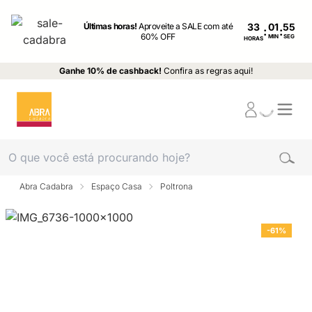
Últimas horas!
Aproveite a SALE com até
33
:
:
60% OFF
MIN
SEG
HORAS
Ganhe 10% de cashback!
Confira as regras aqui!
Abra Cadabra
Espaço Casa
Poltrona
-61%