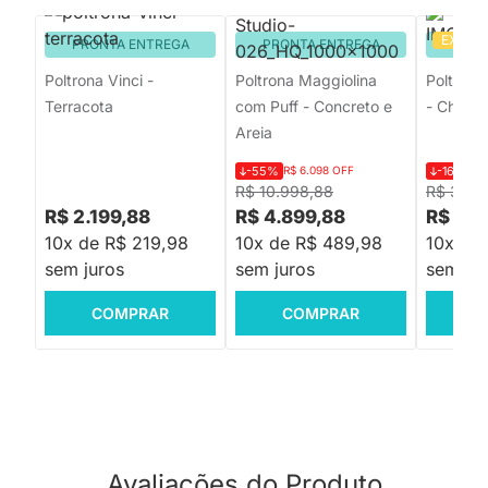
EXCLU
PRONTA ENTREGA
PRONTA ENTREGA
PRON
Poltrona Vinci -
Poltrona Maggiolina
Poltrona
Terracota
com Puff - Concreto e
- Chamb
Areia
-55%
R$ 6.098 OFF
-16%
R$
R$ 10.998,88
R$ 3.31
R$ 2.199,88
R$ 4.899,88
R$ 2.7
10x de R$ 219,98
10x de R$ 489,98
10x de
sem juros
sem juros
sem jur
COMPRAR
COMPRAR
C
Avaliações do Produto