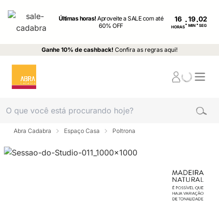
Últimas horas!
Aproveite a SALE com até
16
:
:
60% OFF
MIN
SEG
HORAS
Ganhe 10% de cashback!
Confira as regras aqui!
Abra Cadabra
Espaço Casa
Poltrona