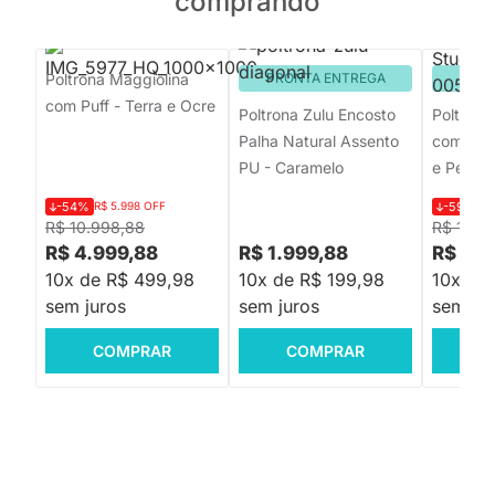
comprando
Poltrona Maggiolina
PRONTA ENTREGA
PRON
com Puff - Terra e Ocre
Poltrona Zulu Encosto
Poltrona
Palha Natural Assento
com Puff
PU - Caramelo
e Pérola
-54%
R$ 5.998 OFF
-59%
R$
R$ 10.998,88
R$ 13.9
R$ 4.999,88
R$ 1.999,88
R$ 5.6
10x de R$ 499,98
10x de R$ 199,98
10x de
sem juros
sem juros
sem jur
COMPRAR
COMPRAR
C