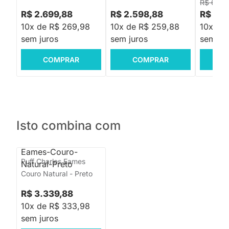
R$ 6.99
R$ 2.699,88
R$ 2.598,88
R$ 2.9
10x de R$ 269,98
10x de R$ 259,88
10x de
sem juros
sem juros
sem jur
COMPRAR
COMPRAR
C
Isto combina com
Puff Charles Eames
Couro Natural - Preto
R$ 3.339,88
10x de R$ 333,98
sem juros