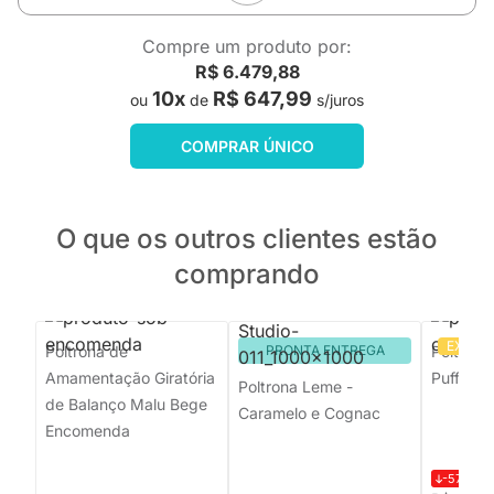
Compre um produto por:
R$ 6.479,88
10x
R$ 647,99
ou
de
s/juros
COMPRAR ÚNICO
O que os outros clientes estão
comprando
EXCLU
Poltrona de
PRONTA ENTREGA
Poltrona
Amamentação Giratória
Puff - Te
Poltrona Leme -
de Balanço Malu Bege
Caramelo e Cognac
Encomenda
-57%
R$