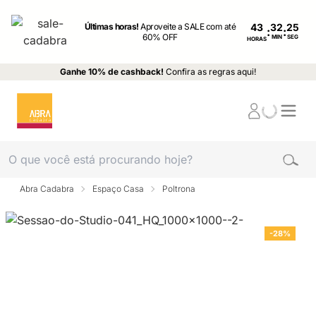
Últimas horas!
Aproveite a SALE com até
43
:
:
60% OFF
MIN
SEG
HORAS
Ganhe 10% de cashback!
Confira as regras aqui!
Abra Cadabra
Espaço Casa
Poltrona
-28%