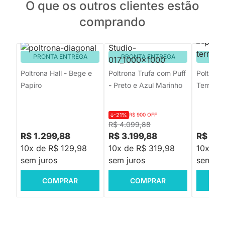
O que os outros clientes estão
comprando
PRONTA ENTREGA
PRONTA ENTREGA
PRON
Poltrona Hall - Bege e
Poltrona Trufa com Puff
Poltrona 
Papiro
- Preto e Azul Marinho
Terracot
-21%
R$ 900 OFF
R$ 4.099,88
R$ 1.299,88
R$ 3.199,88
R$ 2.1
10x de R$ 129,98
10x de R$ 319,98
10x de
sem juros
sem juros
sem jur
COMPRAR
COMPRAR
C