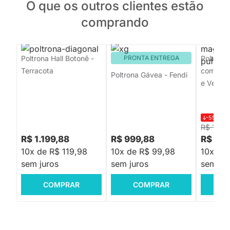
O que os outros clientes estão
comprando
Poltrona Hall Botonê -
PRONTA ENTREGA
Poltrona
Terracota
com Puff
Poltrona Gávea - Fendi
e Verde M
-55%
R$
R$ 10.9
R$ 1.199,88
R$ 999,88
R$ 4.8
10x de R$ 119,98
10x de R$ 99,98
10x de
sem juros
sem juros
sem jur
COMPRAR
COMPRAR
C