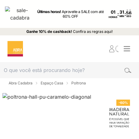
Últimas horas!
Aproveite a SALE com até
01
:
:
60% OFF
MIN
SEG
HORAS
Ganhe 10% de cashback!
Confira as regras aqui!
Abra Cadabra
Espaço Casa
Poltrona
-60%