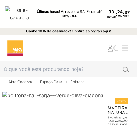
Últimas horas!
Aproveite a SALE com até
33
:
:
60% OFF
MIN
SEG
HORAS
Ganhe 10% de cashback!
Confira as regras aqui!
Abra Cadabra
Espaço Casa
Poltrona
-53%