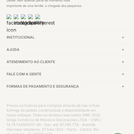
Desde 1985 fazendo parte do momento mais
importante de uma família: a chegada dos pequenos.
INSTITUCIONAL
AJUDA
ATENDIMENTO AO CLIENTE
FALE COM A GENTE
FORMAS DE PAGAMENTO E SEGURANÇA
Preços exclusivos para compras através da loja virtual.
Entrega do pedido condicionada a disponibilidade em
nosso estoque. Todos os direitos reservados 1996-2020
Ginga Comércio de Móveis e Decorações LTDA - CNPJ:
14.747.549/0001-59 - Insc. est: 87.290.778 - Avenida
Henrique Valadares, 23 Sala 1204 - Parte - Centro, Rio