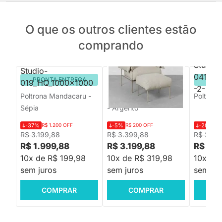
O que os outros clientes estão
comprando
PRONTA ENTREGA
PRONTA ENTREGA
PRON
Poltrona Mandacaru -
Poltrona Trufa Com Puff
Poltrona
Sépia
- Argento
-37%
R$ 1.200 OFF
-5%
R$ 200 OFF
-28%
R$
R$ 3.199,88
R$ 3.399,88
R$ 2.29
R$ 1.999,88
R$ 3.199,88
R$ 1.6
10x de R$ 199,98
10x de R$ 319,98
10x de
sem juros
sem juros
sem jur
COMPRAR
COMPRAR
C