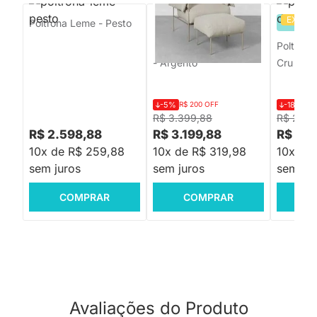
EXCLU
Poltrona Leme - Pesto
PRONTA ENTREGA
PRON
Poltrona Trufa Com Puff
Poltrona
- Argento
Cru
-5%
R$ 200 OFF
-18%
R$
R$ 3.399,88
R$ 2.39
R$ 2.598,88
R$ 3.199,88
R$ 1.9
10x de R$ 259,88
10x de R$ 319,98
10x de
sem juros
sem juros
sem jur
COMPRAR
COMPRAR
C
Avaliações do Produto