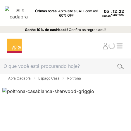
Últimas horas!
Aproveite a SALE com até
05
:
:
60% OFF
MIN
SEG
HORAS
Ganhe 10% de cashback!
Confira as regras aqui!
Abra Cadabra
Espaço Casa
Poltrona