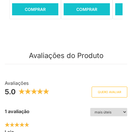
COMPRAR
COMPRAR
C
Avaliações do Produto
Avaliações
5.0
QUERO AVALIAR
1 avaliação