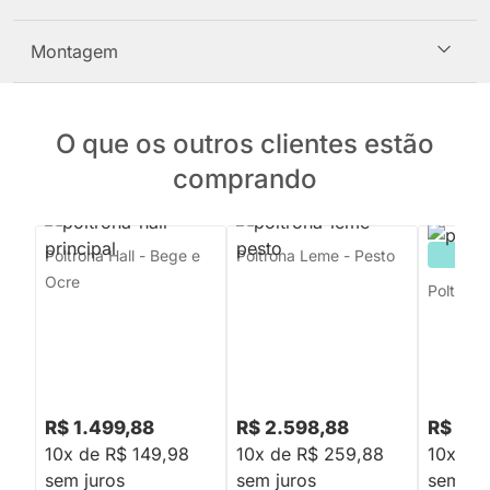
Montagem
O que os outros clientes estão
comprando
Poltrona Hall - Bege e
Poltrona Leme - Pesto
PRON
Ocre
Poltrona
R$ 1.499,88
R$ 2.598,88
R$ 2.1
10x de R$ 149,98
10x de R$ 259,88
10x de
sem juros
sem juros
sem jur