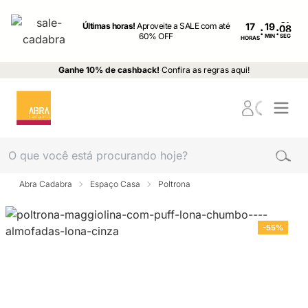
Últimas horas!
Aproveite a SALE com até
17
:
:
60% OFF
MIN
SEG
HORAS
Ganhe 10% de cashback!
Confira as regras aqui!
Abra Cadabra
Espaço Casa
Poltrona
-55%