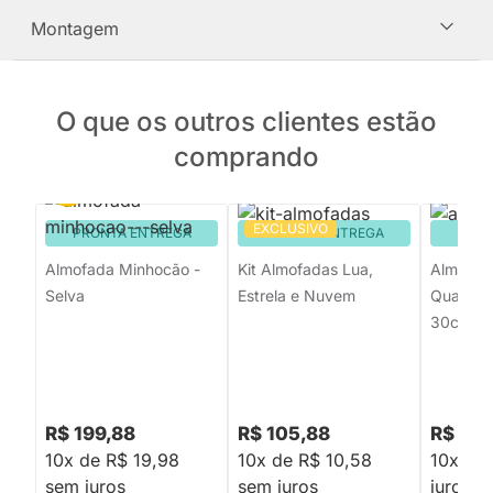
Montagem
O que os outros clientes estão
comprando
EXCLUSIVO
PRONTA ENTREGA
PRONTA ENTREGA
PRON
Almofada Minhocão -
Kit Almofadas Lua,
Almofad
Selva
Estrela e Nuvem
Quadrad
30cmx3
R$ 199,88
R$ 105,88
R$ 59,
10x de R$ 19,98
10x de R$ 10,58
10x de
sem juros
sem juros
juros