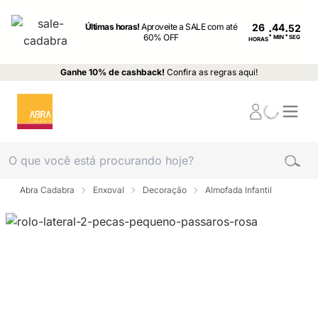
Últimas horas!
Aproveite a SALE com até
26
:
:
60% OFF
MIN
SEG
HORAS
Ganhe 10% de cashback!
Confira as regras aqui!
Abra Cadabra
Enxoval
Decoração
Almofada Infantil