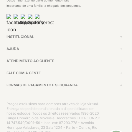
Desde 1985 fazendo parte do momento mais
importante de uma família: a chegada dos pequenos.
INSTITUCIONAL
AJUDA
ATENDIMENTO AO CLIENTE
FALE COM A GENTE
FORMAS DE PAGAMENTO E SEGURANÇA
Preços exclusivos para compras através da loja virtual.
Entrega do pedido condicionada a disponibilidade em
nosso estoque. Todos os direitos reservados 1996-2020
Ginga Comércio de Móveis e Decorações LTDA - CNPJ:
14.747.549/0001-59 - Insc. est: 87.290.778 - Avenida
Henrique Valadares, 23 Sala 1204 - Parte - Centro, Rio