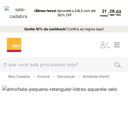
Últimas horas!
Aproveite a SALE com até
21
:
:
60% OFF
MIN
SEG
HORAS
Ganhe 10% de cashback!
Confira as regras aqui!
Abra Cadabra
Enxoval
Decoração
Almofada Infantil