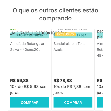
O que os outros clientes estão
comprando
EXCLUSIVO
PRONTA ENTREGA
PRONTA ENTREGA
PRON
Almofada Retangular
Bandeirola em Tons
Almofad
Selva - 40cmx20cm
Azuis
Retangul
45x20
R$ 59,88
R$ 78,88
R$ 59,
10x de R$ 5,98 sem
10x de R$ 7,88 sem
10x de
juros
juros
juros
COMPRAR
COMPRAR
C