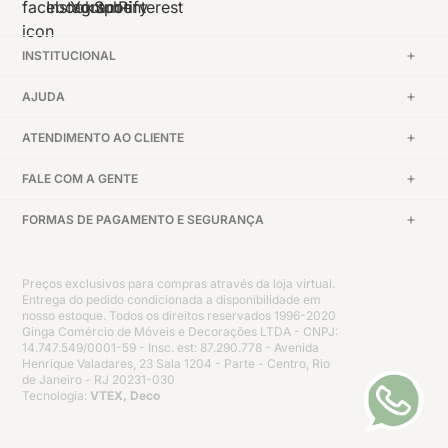
INSTITUCIONAL
AJUDA
ATENDIMENTO AO CLIENTE
FALE COM A GENTE
FORMAS DE PAGAMENTO E SEGURANÇA
Preços exclusivos para compras através da loja virtual.
Entrega do pedido condicionada a disponibilidade em
nosso estoque. Todos os direitos reservados 1996-2020
Ginga Comércio de Móveis e Decorações LTDA - CNPJ:
14.747.549/0001-59 - Insc. est: 87.290.778 - Avenida
Henrique Valadares, 23 Sala 1204 - Parte - Centro, Rio
de Janeiro - RJ 20231-030
Tecnologia:
VTEX, Deco