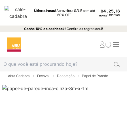
Últimas horas!
Aproveite a SALE com até
04
:
:
60% OFF
MIN
SEG
HORAS
Ganhe 10% de cashback!
Confira as regras aqui!
Abra Cadabra
Enxoval
Decoração
Papel de Parede