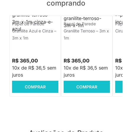
comprando
Papel de Parede
Papel de Parede
Papel de
Granilite Azul e Cinza –
Granilite Terroso – 3m x
Cinza –
3m x 1m
1m
R$ 365,00
R$ 365,00
R$ 36
10x de R$ 36,5 sem
10x de R$ 36,5 sem
10x de
juros
juros
juros
COMPRAR
COMPRAR
C