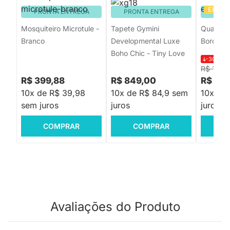
EXCLU
PRONTA ENTREGA
PRONTA ENTREGA
PRON
Mosquiteiro Microtule -
Tapete Gymini
Quadro 
Branco
Developmental Luxe
Bordado 
Boho Chic - Tiny Love
-30%
R$
R$ 128,
R$ 399,88
R$ 849,00
R$ 89,
10x de R$ 39,98
10x de R$ 84,9 sem
10x de
sem juros
juros
juros
COMPRAR
COMPRAR
C
Avaliações do Produto