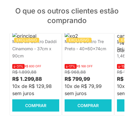
O que os outros clientes estão
comprando
EXCLUSIVO
EXCLUSIVO
EXCLU
Mesa de Centro Daddi
Mesa De Centro Tre
Mesa de 
Cinamomo - 37cm x
Preto - 40x60x74cm
Retangul
90cm
1,46mx
-31%
R$ 600 OFF
-17%
R$ 168 OFF
-15%
R$
R$ 1.899,88
R$ 968,88
R$ 1.29
R$ 1.299,88
R$ 799,99
R$ 1.0
10x de R$ 129,98
10x de R$ 79,99
10x de
sem juros
sem juros
sem jur
COMPRAR
COMPRAR
C