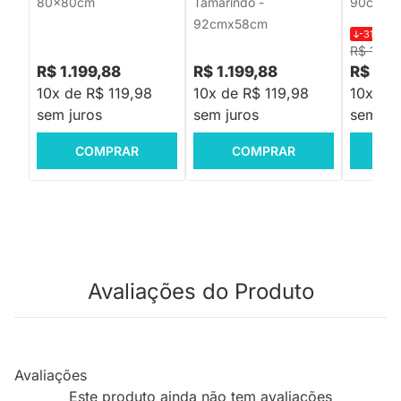
80x80cm
Tamarindo -
90cm
92cmx58cm
-31%
R$
R$ 1.89
R$ 1.199,88
R$ 1.199,88
R$ 1.2
10x de R$ 119,98
10x de R$ 119,98
10x de
sem juros
sem juros
sem jur
COMPRAR
COMPRAR
C
Avaliações do Produto
Avaliações
Este produto ainda não tem avaliações