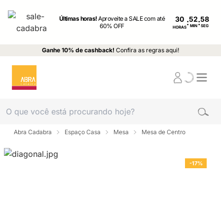
Últimas horas!
Aproveite a SALE com até
30
:
:
60% OFF
MIN
SEG
HORAS
Ganhe 10% de cashback!
Confira as regras aqui!
Abra Cadabra
Espaço Casa
Mesa
Mesa de Centro
-17%