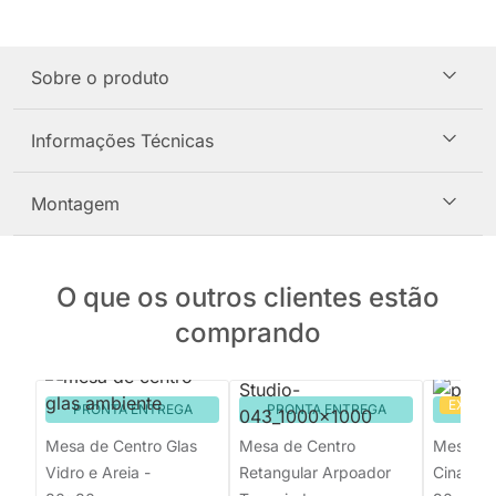
Sobre o produto
Informações Técnicas
Montagem
O que os outros clientes estão
comprando
EXCLU
PRONTA ENTREGA
PRONTA ENTREGA
PRON
Mesa de Centro Glas
Mesa de Centro
Mesa de
Vidro e Areia -
Retangular Arpoador
Cinamom