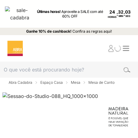
Últimas horas!
Aproveite a SALE com até
24
:
:
60% OFF
MIN
SEG
HORAS
Ganhe 10% de cashback!
Confira as regras aqui!
Abra Cadabra
Espaço Casa
Mesa
Mesa de Canto