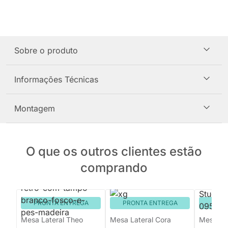
Sobre o produto
Informações Técnicas
Montagem
O que os outros clientes estão
comprando
PRONTA ENTREGA
PRONTA ENTREGA
PRON
Mesa Lateral Theo
Mesa Lateral Cora
Mesa Lat