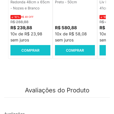
Redonda 48cm x 65cm
Preto - 50cm
Liv Natur
- Nozes e Branco
41cmx6
-16%
R$ 49 OFF
-16%
R$
R$ 288,88
R$ 479,
R$ 239,88
R$ 580,88
R$ 399
10x de R$ 23,98
10x de R$ 58,08
10x de
sem juros
sem juros
sem jur
COMPRAR
COMPRAR
C
Avaliações do Produto