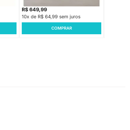
R$ 788,88
-17%
Economize R$ 138
R$ 649,99
R$ 599,8
10x de R$ 64,99 sem juros
10x de R$
COMPRAR