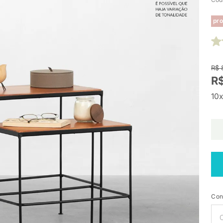
pro
R$ 
R$
10x
Con