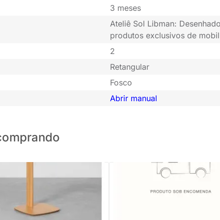
3 meses
Ateliê Sol Libman: Desenhado
produtos exclusivos de mobil
2
Retangular
Fosco
Abrir manual
o comprando
PRONTA ENTREGA
PRONTA ENTREGA
eral Liv Natural - 41cmx64cm
Mesa Lateral Flix Redonda 45c
Preto e Canela