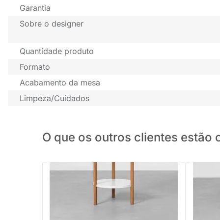
Garantia
Sobre o designer
Quantidade produto
Formato
Acabamento da mesa
Limpeza/Cuidados
O que os outros clientes estã
PRONTA ENTREGA
Mesa Lateral Florero Redonda Branco e
Mesa Lat
Tammi - 36cm x 55cm