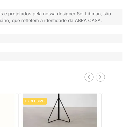
s e projetados pela nossa designer Sol Libman, são
iário, que refletem a identidade da ABRA CASA.
EXCLUSIVO
EXCLUSIV
PRONTA ENTREGA
mx50cm -
Mesa Lateral Foguete Eucalipto Natural -
Mesa Latera
35x35x55cm