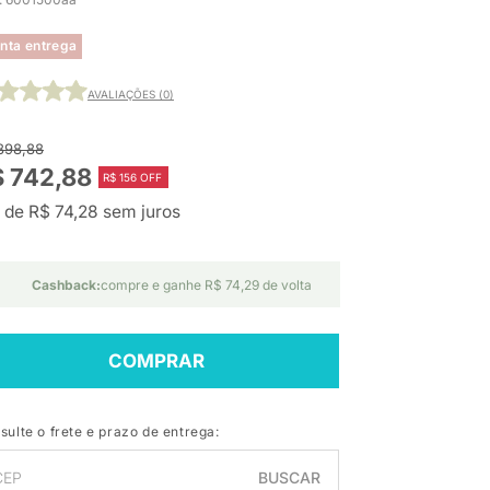
nta entrega
AVALIAÇÕES (0)
898,88
 742,88
R$ 156 OFF
 de R$ 74,28 sem juros
Cashback:
compre e ganhe R$ 74,29 de volta
COMPRAR
sulte o frete e prazo de entrega:
BUSCAR