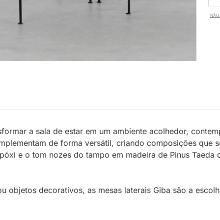
NÃO 
sformar a sala de estar em um ambiente acolhedor, contem
mplementam de forma versátil, criando composições que se
óxi e o tom nozes do tampo em madeira de Pinus Taeda de r
 ou objetos decorativos, as mesas laterais Giba são a esco