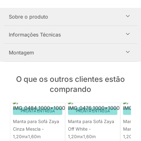
Sobre o produto
Informações Técnicas
Montagem
O que os outros clientes estão
comprando
PRONTA ENTREGA
PRONTA ENTREGA
PRON
Manta para Sofá Zaya
Manta para Sofá Zaya
Manta p
Cinza Mescla -
Off White -
Maresia 
1,20mx1,60m
1,20mx1,60m
1,20m x