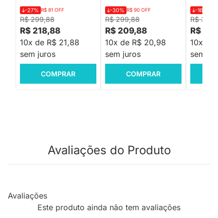
-27%
R$ 81 OFF
-30%
R$ 90 OFF
-16%
R$
R$ 299,88
R$ 299,88
R$ 359,
R$ 218,88
R$ 209,88
R$ 299
10x de R$ 21,88
10x de R$ 20,98
10x de
sem juros
sem juros
sem jur
COMPRAR
COMPRAR
C
Avaliações do Produto
Avaliações
Este produto ainda não tem avaliações