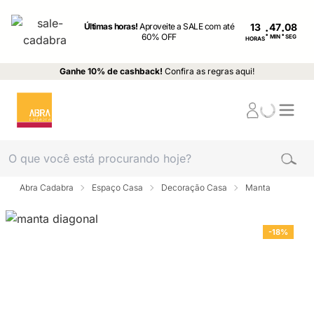
Últimas horas!
Aproveite a SALE com até
13
:
:
60% OFF
MIN
SEG
HORAS
Ganhe 10% de cashback!
Confira as regras aqui!
Abra Cadabra
Espaço Casa
Decoração Casa
Manta
-18%