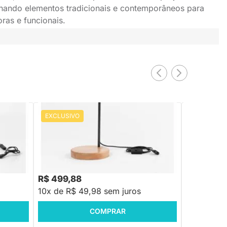
binando elementos tradicionais e contemporâneos para
ras e funcionais.
EXCLUSIVO
EXCLUSIV
PRONTA ENTREGA
Luminária de Mesa Foco - Grafite
Luminária d
R$ 699,88
R$ 1.199,88
-28%
Economize R$ 200
R$ 499,88
R$ 999,8
10x de R$ 49,98 sem juros
10x de R$
COMPRAR