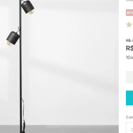
pro
R$ 
R
10x
Con