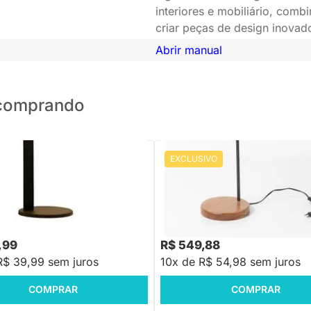
interiores e mobiliário, com
criar peças de design inovado
Abrir manual
o comprando
EXCLUSIVO
PRONTA ENTREGA
PRONTA ENTREGA
a de Mesa Jet - Preto
Luminária de Mesa Navona
,88
R$ 699,88
-66%
Economize R$ 799
-21%
Economize R$ 150
,99
R$ 549,88
R$ 39,99 sem juros
10x de R$ 54,98 sem juros
COMPRAR
COMPRAR