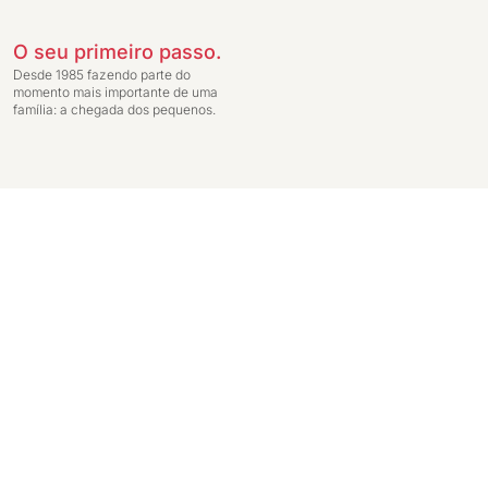
O seu primeiro passo.
Desde 1985 fazendo parte do
momento mais importante de uma
família: a chegada dos pequenos.
Preços exclusivos para compras através da loja virtual. Entrega do pedido c
Ginga Comércio de Móveis e Decorações LTDA - CNPJ: 14.747.549/0001-59 - In
Janeiro - RJ 20231-030