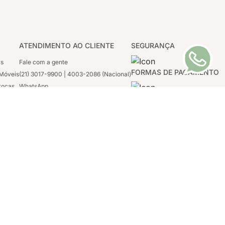
ATENDIMENTO AO CLIENTE
SEGURANÇA
as
Fale com a gente
FORMAS DE PAGAMENTO
Móveis
(21) 3017-9900 | 4003-2086 (Nacional)
rocas
WhatsApp
 Boleto
(21) 97117-4398
sco
2ª a 6ª - 08h às 21h
tivas
Sábado: 08h às 12h (apenas WhatsApp)
1996-2020
tro, Rio de
Tecnologia:
VTEX, Deco