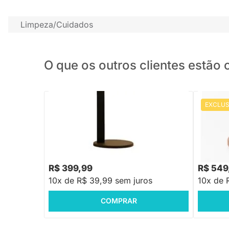
Limpeza/Cuidados
O que os outros clientes estã
EXCLUS
PRONTA ENTREGA
Luminária de Mesa Jet - Preto
Luminári
R$ 1.199,88
R$ 699,
-66%
Economize R$ 799
R$ 399,99
R$ 549
10x de R$ 39,99 sem juros
10x de 
COMPRAR