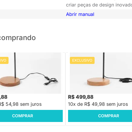
criar peças de design inovado
Abrir manual
o comprando
IVO
EXCLUSIVO
PRONTA ENTREGA
PRONTA ENTREGA
a de Mesa Navona
Luminária de Mesa Foco - Grafite
88
R$ 699,88
-21%
Economize R$ 150
-28%
Economize R$ 200
,88
R$ 499,88
R$ 54,98 sem juros
10x de R$ 49,98 sem juros
COMPRAR
COMPRAR