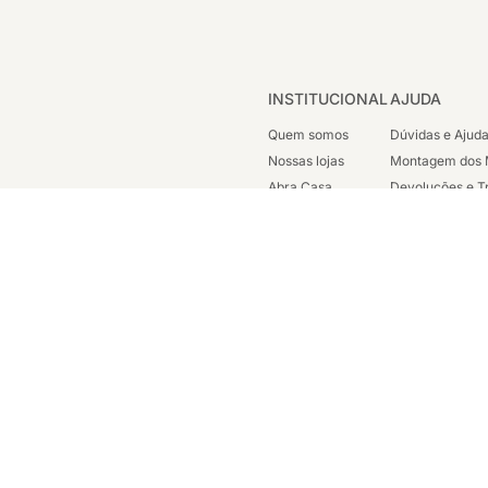
INSTITUCIONAL
AJUDA
Quem somos
Dúvidas e Ajud
Nossas lojas
Montagem dos 
Abra Casa
Devoluções e T
Cashback
Segunda Via de
Nossas Campanhas
Trabalhe Cono
Vendas Corpora
ondicionada a disponibilidade em nosso estoque. Todos os direitos reservados 
sc. est: 87.290.778 - Avenida Henrique Valadares, 23 Sala 1204 - Parte - Cen