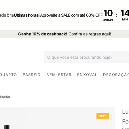
10
:
Últimas horas!
Aproveite a SALE com até 60% OFF
MIN
HORAS
Ganhe 10% de cashback!
Confira as regras aqui!
 QUARTO
PASSEIO
BEM-ESTAR
ENXOVAL
DECORAÇÃ
inárias
Lu
-44%
Fo
Cod