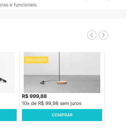
ras e funcionais.
EXCLUSIVO
EXCLUSIV
PRONTA ENTREGA
Luminária de Piso Foco
Luminária d
R$ 1.199,88
R$ 1.909,88
-16%
Economize R$ 200
R$ 999,88
R$ 1.590
10x de R$ 99,98 sem juros
10x de R$ 
COMPRAR