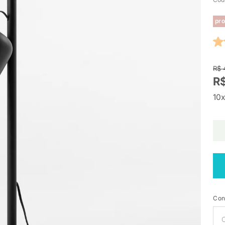
pro
R$ 
R
10x
Con