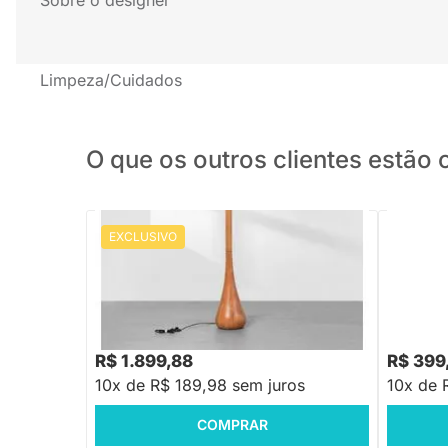
Limpeza/Cuidados
O que os outros clientes estã
EXCLUSIVO
PRONTA ENTREGA
Luminária de Piso Drop - Nozes
Luminári
R$ 2.279,88
R$ 1.199
-16%
Economize R$ 380
R$ 1.899,88
R$ 399
10x de R$ 189,98 sem juros
10x de 
COMPRAR