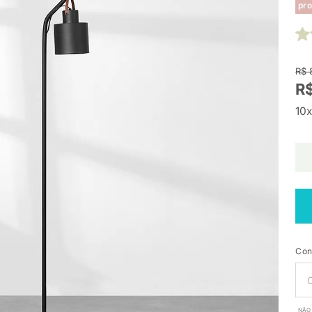
pro
R$ 
R
10x
Con
NÃO 