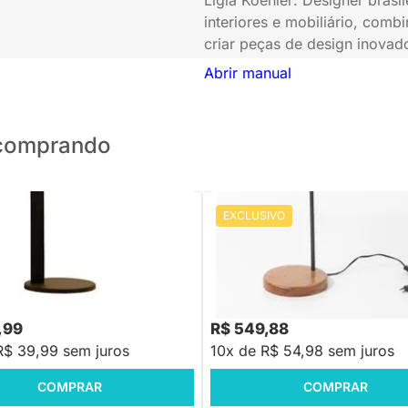
interiores e mobiliário, com
criar peças de design inovado
Abrir manual
o comprando
EXCLUSIVO
PRONTA ENTREGA
PRONTA ENTREGA
a de Mesa Jet - Preto
Luminária de Mesa Navona
,88
R$ 699,88
-66%
Economize R$ 799
-21%
Economize R$ 150
,99
R$ 549,88
R$ 39,99 sem juros
10x de R$ 54,98 sem juros
COMPRAR
COMPRAR