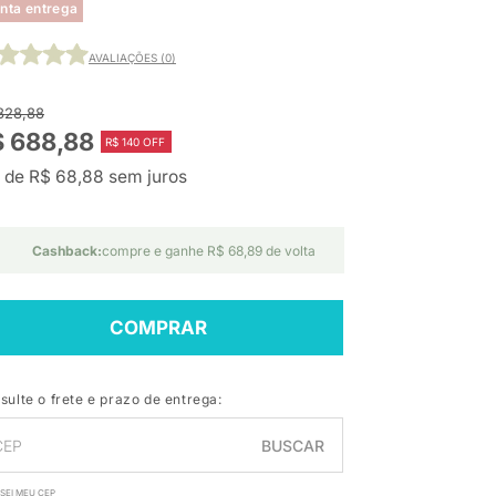
nta entrega
AVALIAÇÕES (0)
828,88
$ 688,88
R$ 140 OFF
 de R$ 68,88 sem juros
Cashback:
compre e ganhe R$ 68,89 de volta
COMPRAR
sulte o frete e prazo de entrega:
BUSCAR
SEI MEU CEP