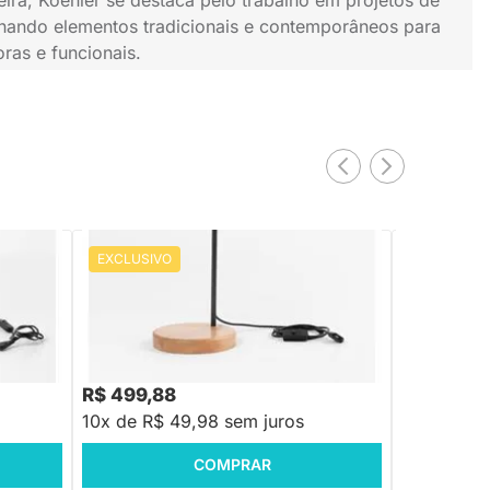
binando elementos tradicionais e contemporâneos para
ras e funcionais.
EXCLUSIVO
EXCLUSIV
PRONTA ENTREGA
Luminária de Mesa Foco - Grafite
Luminária d
R$ 699,88
R$ 1.199,88
-28%
Economize R$ 200
R$ 499,88
R$ 999,8
10x de R$ 49,98 sem juros
10x de R$
COMPRAR