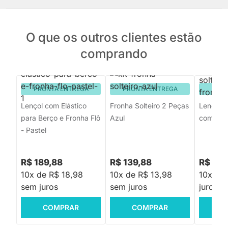
O que os outros clientes estão
comprando
PRONTA ENTREGA
PRONTA ENTREGA
PRON
Lençol com Elástico
Fronha Solteiro 2 Peças
Lençol In
para Berço e Fronha Flô
Azul
com Elás
- Pastel
R$ 189,88
R$ 139,88
R$ 179
10x de R$ 18,98
10x de R$ 13,98
10x de
sem juros
sem juros
juros
COMPRAR
COMPRAR
C