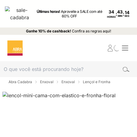
Últimas horas!
Aproveite a SALE com até
34
:
:
60% OFF
MIN
SEG
HORAS
Ganhe 10% de cashback!
Confira as regras aqui!
Abra Cadabra
Enxoval
Enxoval
Lençol e Fronha