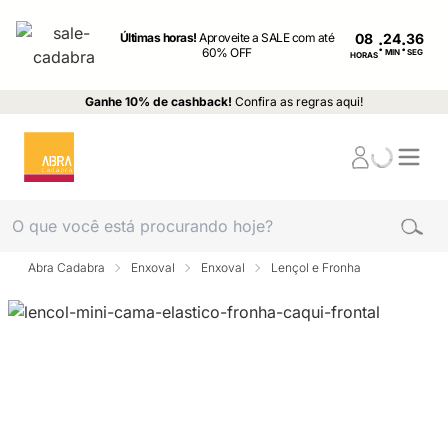
Últimas horas!
Aproveite a SALE com até
08
:
:
60% OFF
MIN
SEG
HORAS
Ganhe 10% de cashback!
Confira as regras aqui!
Abra Cadabra
Enxoval
Enxoval
Lençol e Fronha