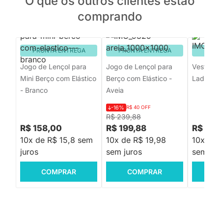
O que os outros clientes estão
comprando
PRONTA ENTREGA
PRONTA ENTREGA
PRON
Jogo de Lençol para
Jogo de Lençol para
Veste Pa
Mini Berço com Elástico
Berço com Elástico -
Lados -
- Branco
Aveia
-16%
R$ 40 OFF
R$ 239,88
R$ 158,00
R$ 199,88
R$ 139
10x de R$ 15,8 sem
10x de R$ 19,98
10x de 
juros
sem juros
sem jur
COMPRAR
COMPRAR
C