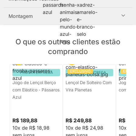
Montagem
O que os outros clientes estão
comprando
EXCLUSIVO
EXCLU
PRONTA ENTREGA
PRONTA ENTREGA
PRON
Jogo de Lençol Berço
Lençol De Solteiro Com
Jogo de
com Elástico - Pássaros
Vira Planetas
com Elás
Azul
R$ 189,88
R$ 249,88
R$ 189
10x de R$ 18,98
10x de R$ 24,98
10x de 
sem juros
sem juros
sem jur