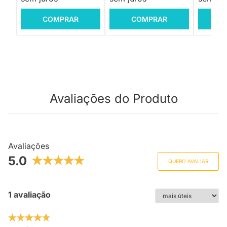
COMPRAR
COMPRAR
C
Avaliações do Produto
Avaliações
5.0
QUERO AVALIAR
1 avaliação