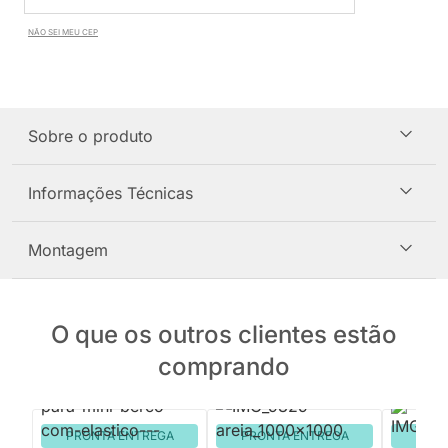
NÃO SEI MEU CEP
Sobre o produto
Informações Técnicas
Montagem
O que os outros clientes estão
comprando
PRONTA ENTREGA
PRONTA ENTREGA
PRON