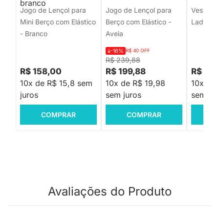
Jogo de Lençol para
Jogo de Lençol para
Veste Pa
Mini Berço com Elástico
Berço com Elástico -
Lados -
- Branco
Aveia
-16%
R$ 40 OFF
R$ 239,88
R$ 158,00
R$ 199,88
R$ 139
10x de R$ 15,8 sem
10x de R$ 19,98
10x de 
juros
sem juros
sem jur
COMPRAR
COMPRAR
C
Avaliações do Produto