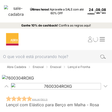
Últimas horas!
Aproveite a SALE com até
24
:
:
60% OFF
MIN
SEG
HORAS
Ganhe 10% de cashback!
Confira as regras aqui!
Abra Cadabra
Enxoval
Enxoval
Lençol e Fronha
AVALIAÇÕES (1)
Lençol com Elástico para Berço em Malha - Rosa