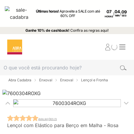
Últimas horas!
Aproveite a SALE com até
07
:
:
60% OFF
MIN
SEG
HORAS
Ganhe 10% de cashback!
Confira as regras aqui!
Abra Cadabra
Enxoval
Enxoval
Lençol e Fronha
AVALIAÇÕES (1)
Lençol com Elástico para Berço em Malha - Rosa