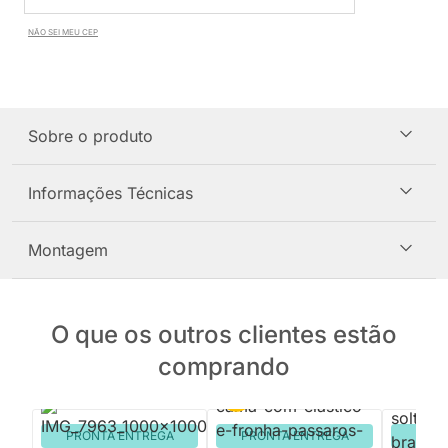
NÃO SEI MEU CEP
Sobre o produto
Informações Técnicas
Montagem
O que os outros clientes estão
comprando
PRONTA ENTREGA
PRONTA ENTREGA
PRON