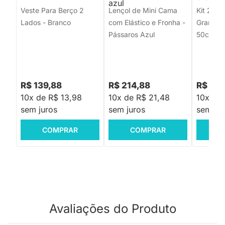
Veste Para Berço 2
Lençol de Mini Cama
Kit 2 Fr
Lados - Branco
com Elástico e Fronha -
Grande 
Pássaros Azul
50cmx7
R$ 139,88
R$ 214,88
R$ 134
10x de R$ 13,98
10x de R$ 21,48
10x de 
sem juros
sem juros
sem jur
COMPRAR
COMPRAR
C
Avaliações do Produto