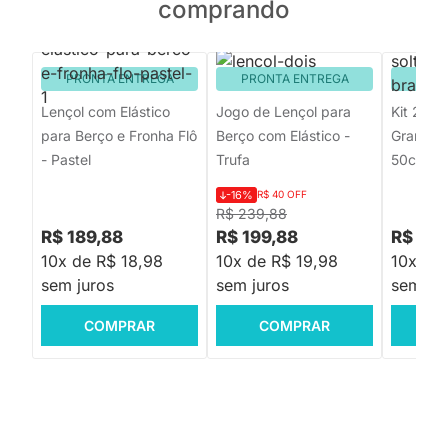
comprando
PRONTA ENTREGA
PRONTA ENTREGA
PRON
Lençol com Elástico
Jogo de Lençol para
Kit 2 Fr
para Berço e Fronha Flô
Berço com Elástico -
Grande 
- Pastel
Trufa
50cmx7
-16%
R$ 40 OFF
R$ 239,88
R$ 189,88
R$ 199,88
R$ 134
10x de R$ 18,98
10x de R$ 19,98
10x de 
sem juros
sem juros
sem jur
COMPRAR
COMPRAR
C