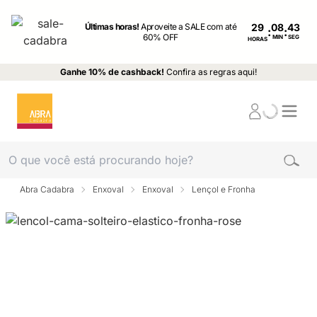
Últimas horas!
Aproveite a SALE com até
29
:
:
60% OFF
MIN
SEG
HORAS
Ganhe 10% de cashback!
Confira as regras aqui!
Abra Cadabra
Enxoval
Enxoval
Lençol e Fronha