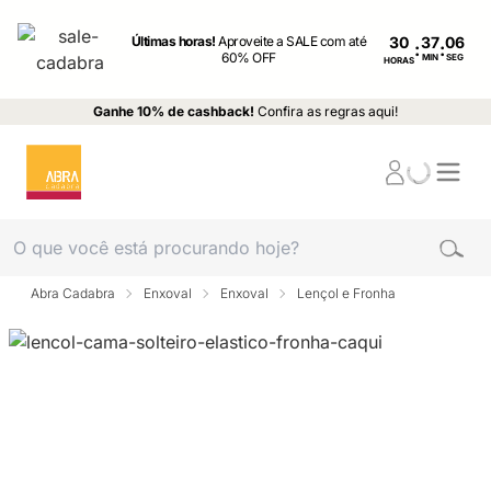
Últimas horas!
Aproveite a SALE com até
30
:
:
60% OFF
MIN
SEG
HORAS
Ganhe 10% de cashback!
Confira as regras aqui!
Abra Cadabra
Enxoval
Enxoval
Lençol e Fronha