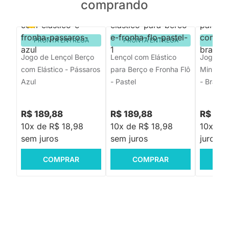
comprando
PRONTA ENTREGA
PRONTA ENTREGA
PRON
Jogo de Lençol Berço
Lençol com Elástico
Jogo de 
com Elástico - Pássaros
para Berço e Fronha Flô
Mini Ber
Azul
- Pastel
- Branco
R$ 189,88
R$ 189,88
R$ 158
10x de R$ 18,98
10x de R$ 18,98
10x de
sem juros
sem juros
juros
COMPRAR
COMPRAR
C