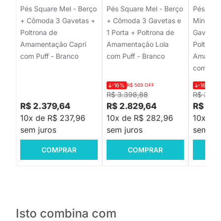
Pés Square Mel - Berço
Pés Square Mel - Berço
Pés Squa
+ Cômoda 3 Gavetas +
+ Cômoda 3 Gavetas e
Mini Ca
Poltrona de
1 Porta + Poltrona de
Gavetas 
Amamentação Capri
Amamentação Lola
Poltrona
com Puff - Branco
com Puff - Branco
Amament
com Puff
-16%
R$ 569 OFF
-16%
R$
R$ 3.398,88
R$ 3.03
R$ 2.379,64
R$ 2.829,64
R$ 2.5
10x de R$ 237,96
10x de R$ 282,96
10x de
sem juros
sem juros
sem jur
COMPRAR
COMPRAR
C
Isto combina com