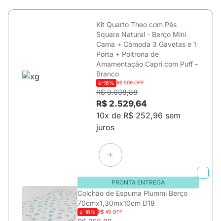
Kit Quarto Theo com Pés
Square Natural - Berço Mini
Cama + Cômoda 3 Gavetas e 1
Porta + Poltrona de
Amamentação Capri com Puff -
Branco
-16%
R$ 509 OFF
R$ 3.038,88
R$ 2.529,64
10x de R$ 252,96 sem
juros
PRONTA ENTREGA
Colchão de Espuma Plummi Berço
70cmx1,30mx10cm D18
-18%
R$ 49 OFF