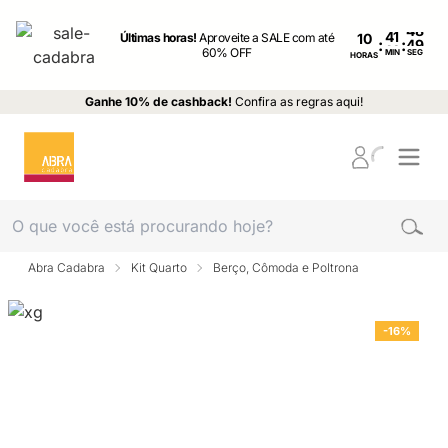
Últimas horas!
Aproveite a SALE com até
10
:
:
60% OFF
MIN
SEG
HORAS
Ganhe 10% de cashback!
Confira as regras aqui!
Abra Cadabra
Kit Quarto
Berço, Cômoda e Poltrona
-16%