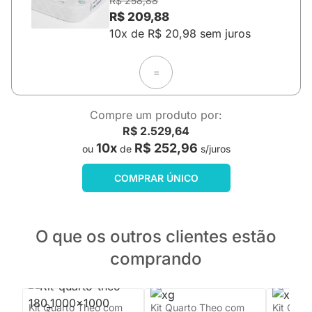
R$ 258,88
R$ 209,88
10x de R$ 20,98 sem juros
=
Compre um produto por:
R$ 2.529,64
10x
R$ 252,96
ou
de
s/juros
COMPRAR ÚNICO
O que os outros clientes estão
comprando
Kit Quarto Theo com
Kit Quarto Theo com
Kit Quar