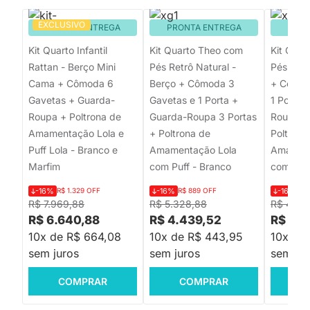
EXCLUSIVO
PRONTA ENTREGA
PRONTA ENTREGA
PRON
Kit Quarto Infantil
Kit Quarto Theo com
Kit Quar
Rattan - Berço Mini
Pés Retrô Natural -
Pés Squa
Cama + Cômoda 6
Berço + Cômoda 3
+ Cômod
Gavetas + Guarda-
Gavetas e 1 Porta +
1 Porta 
Roupa + Poltrona de
Guarda-Roupa 3 Portas
Roupa 3 
Amamentação Lola e
+ Poltrona de
Poltrona
Puff Lola - Branco e
Amamentação Lola
Amament
Marfim
com Puff - Branco
com Puff
-16%
R$ 1.329 OFF
-16%
R$ 889 OFF
-16%
R$
R$ 7.969,88
R$ 5.328,88
R$ 4.93
R$ 6.640,88
R$ 4.439,52
R$ 4.1
10x de R$ 664,08
10x de R$ 443,95
10x de
sem juros
sem juros
sem jur
COMPRAR
COMPRAR
C