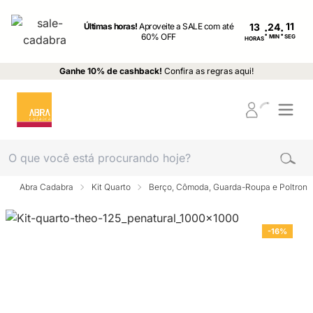
Últimas horas!
Aproveite a SALE com até
13
:
:
60% OFF
MIN
SEG
HORAS
Ganhe 10% de cashback!
Confira as regras aqui!
Abra Cadabra
Kit Quarto
Berço, Cômoda, Guarda-Roupa e Poltrona
-16%