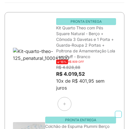
PRONTA ENTREGA
Kit Quarto Theo com Pés
Square Natural - Berço +
Cômoda 3 Gavetas e 1 Porta +
Guarda-Roupa 2 Portas +
Poltrona de Amamentação Lola
com Puff - Branco
-16%
R$ 809 OFF
R$ 4.828,88
R$ 4.019,52
10x de R$ 401,95 sem
juros
PRONTA ENTREGA
Colchão de Espuma Plummi Berço