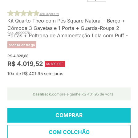
AVALIAÇÕES (0)
Kit Quarto Theo com Pés Square Natural - Berço +
Cômoda 3 Gavetas e 1 Porta + Guarda-Roupa 2
Cod. 2990097ki
Portas + Poltrona de Amamentação Lola com Puff -
Branco
pronta entrega
R$ 4.828,88
R$ 4.019,52
R$ 809 OFF
10x de R$ 401,95 sem juros
Cashback:
compre e ganhe R$ 401,95 de volta
COMPRAR
COM COLCHÃO