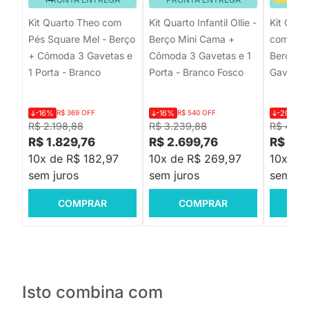
Kit Quarto Theo com
Kit Quarto Infantil Ollie -
Kit Quar
Pés Square Mel - Berço
Berço Mini Cama +
com Pés
+ Cômoda 3 Gavetas e
Cômoda 3 Gavetas e 1
Berço +
1 Porta - Branco
Porta - Branco Fosco
Gavetas 
-16%
R$ 369 OFF
-16%
R$ 540 OFF
-20%
R$
R$ 2.198,88
R$ 3.239,88
R$ 4.27
R$ 1.829,76
R$ 2.699,76
R$ 3.3
10x de R$ 182,97
10x de R$ 269,97
10x de
sem juros
sem juros
sem jur
COMPRAR
COMPRAR
C
Isto combina com