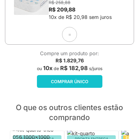
R$ 258,88
R$ 209,88
10x de R$ 20,98 sem juros
=
Compre um produto por:
R$ 1.829,76
10x
R$ 182,98
ou
de
s/juros
COMPRAR ÚNICO
O que os outros clientes estão
comprando
EXCLU
PRONTA ENTREGA
PRONTA ENTREGA
PRON