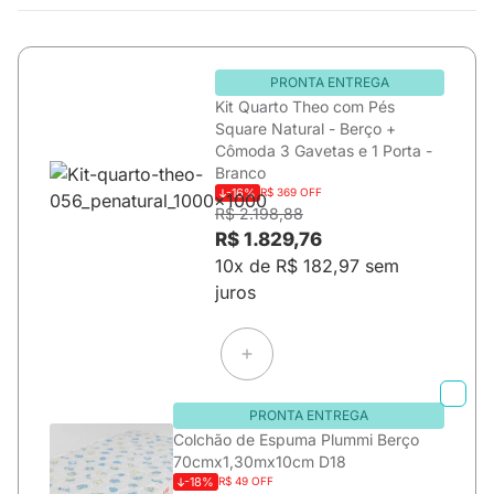
PRONTA ENTREGA
Kit Quarto Theo com Pés
Square Natural - Berço +
Cômoda 3 Gavetas e 1 Porta -
Branco
-16%
R$ 369 OFF
R$ 2.198,88
R$ 1.829,76
10x de R$ 182,97 sem
juros
PRONTA ENTREGA
Colchão de Espuma Plummi Berço
70cmx1,30mx10cm D18
-18%
R$ 49 OFF