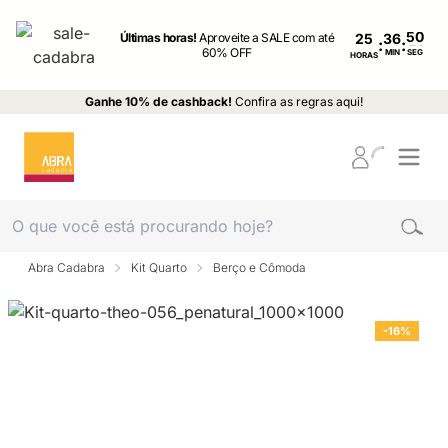
Últimas horas!
Aproveite a SALE com até
25
:
:
60% OFF
MIN
SEG
HORAS
Ganhe 10% de cashback!
Confira as regras aqui!
Abra Cadabra
Kit Quarto
Berço e Cômoda
-16%