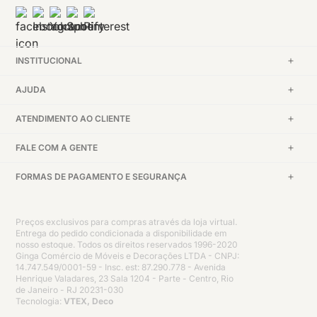
INSTITUCIONAL
AJUDA
ATENDIMENTO AO CLIENTE
FALE COM A GENTE
FORMAS DE PAGAMENTO E SEGURANÇA
Preços exclusivos para compras através da loja virtual.
Entrega do pedido condicionada a disponibilidade em
nosso estoque. Todos os direitos reservados 1996-2020
Ginga Comércio de Móveis e Decorações LTDA - CNPJ:
14.747.549/0001-59 - Insc. est: 87.290.778 - Avenida
Henrique Valadares, 23 Sala 1204 - Parte - Centro, Rio
de Janeiro - RJ 20231-030
Tecnologia:
VTEX, Deco