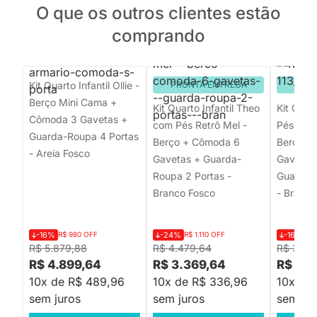
O que os outros clientes estão
comprando
Kit Quarto Infantil Ollie -
PRONTA ENTREGA
PRON
Berço Mini Cama +
Kit Quarto Infantil Theo
Kit Quar
Cômoda 3 Gavetas +
com Pés Retrô Mel -
Pés Squa
Guarda-Roupa 4 Portas
Berço + Cômoda 6
Berço +
- Areia Fosco
Gavetas + Guarda-
Gavetas 
Roupa 2 Portas -
Guarda-
Branco Fosco
- Branco
-16%
R$ 980 OFF
-24%
R$ 1.110 OFF
-16%
R$
R$ 5.879,88
R$ 4.479,64
R$ 3.62
R$ 4.899,64
R$ 3.369,64
R$ 3.0
10x de R$ 489,96
10x de R$ 336,96
10x de
sem juros
sem juros
sem jur