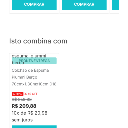
COMPRAR
COMPRAR
C
Isto combina com
PRONTA ENTREGA
Colchão de Espuma
Plummi Berço
70cmx1,30mx10cm D18
-18%
R$ 49 OFF
R$ 258,88
R$ 209,88
10x de R$ 20,98
sem juros