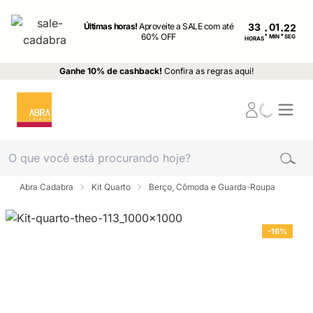
Últimas horas!
Aproveite a SALE com até
33
:
:
60% OFF
MIN
SEG
HORAS
Ganhe 10% de cashback!
Confira as regras aqui!
Abra Cadabra
Kit Quarto
Berço, Cômoda e Guarda-Roupa
-16%