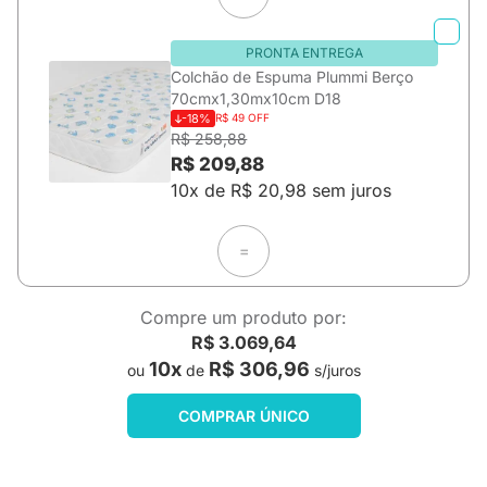
PRONTA ENTREGA
Colchão de Espuma Plummi Berço
70cmx1,30mx10cm D18
-18%
R$ 49 OFF
R$ 258,88
R$ 209,88
10x de R$ 20,98 sem juros
=
Compre um produto por:
R$ 3.069,64
10x
R$ 306,96
ou
de
s/juros
COMPRAR ÚNICO