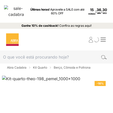
Últimas horas!
Aproveite a SALE com até
15
:
:
60% OFF
MIN
SEG
HORAS
Ganhe 10% de cashback!
Confira as regras aqui!
Abra Cadabra
Kit Quarto
Berço, Cômoda e Poltrona
-16%