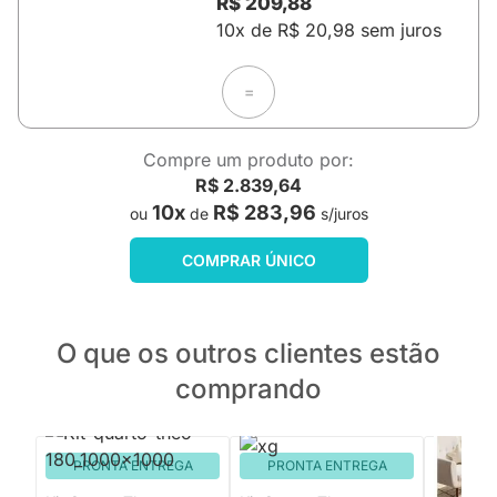
R$ 209,88
10x de R$ 20,98 sem juros
=
Compre um produto por:
R$ 2.839,64
10x
R$ 283,96
ou
de
s/juros
COMPRAR ÚNICO
O que os outros clientes estão
comprando
PRONTA ENTREGA
PRONTA ENTREGA
PRON