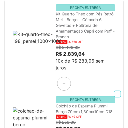
PRONTA ENTREGA
Kit Quarto Theo com Pés Retrô
Mel - Berço + Cômoda 6
Gavetas + Poltrona de
Amamentação Capri com Puff -
Branco
-16%
R$ 569 OFF
R$ 3.408,88
R$ 2.839,64
10x de R$ 283,96 sem
juros
PRONTA ENTREGA
Colchão de Espuma Plummi
Berço 70cmx1,30mx10cm D18
-18%
R$ 49 OFF
R$ 258,88