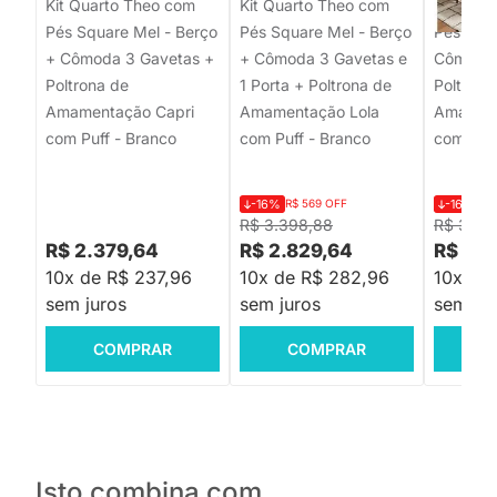
Kit Quarto Theo com
Kit Quarto Theo com
Kit Quar
Pés Square Mel - Berço
Pés Square Mel - Berço
Pés Retr
+ Cômoda 3 Gavetas +
+ Cômoda 3 Gavetas e
Cômoda 
Poltrona de
1 Porta + Poltrona de
Poltrona
Amamentação Capri
Amamentação Lola
Amament
com Puff - Branco
com Puff - Branco
com Puff
-16%
R$ 569 OFF
-16%
R$
R$ 3.398,88
R$ 3.26
R$ 2.379,64
R$ 2.829,64
R$ 2.7
10x de R$ 237,96
10x de R$ 282,96
10x de
sem juros
sem juros
sem jur
COMPRAR
COMPRAR
C
Isto combina com