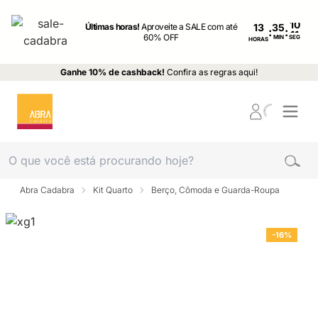
Últimas horas!
Aproveite a SALE com até
13
:
:
60% OFF
MIN
SEG
HORAS
Ganhe 10% de cashback!
Confira as regras aqui!
Abra Cadabra
Kit Quarto
Berço, Cômoda e Guarda-Roupa
-16%