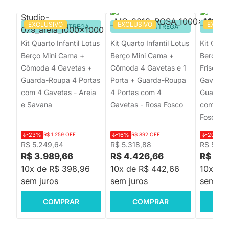
EXCLUSIVO
EXCLUSIVO
EXCLU
PRONTA ENTREGA
PRONTA ENTREGA
PRON
Kit Quarto Infantil Lotus
Kit Quarto Infantil Lotus
Kit Quart
Berço Mini Cama +
Berço Mini Cama +
Berço M
Cômoda 4 Gavetas +
Cômoda 4 Gavetas e 1
Frisos 
Guarda-Roupa 4 Portas
Porta + Guarda-Roupa
Gavetas 
com 4 Gavetas - Areia
4 Portas com 4
Guarda-
e Savana
Gavetas - Rosa Fosco
com 4 G
Fosco
-23%
R$ 1.259 OFF
-16%
R$ 892 OFF
-20%
R$
R$ 5.249,64
R$ 5.318,88
R$ 5.69
R$ 3.989,66
R$ 4.426,66
R$ 4.5
10x de R$ 398,96
10x de R$ 442,66
10x de
sem juros
sem juros
sem jur
COMPRAR
COMPRAR
C