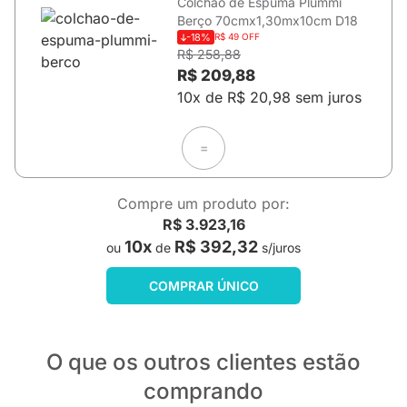
Colchão de Espuma Plummi
Berço 70cmx1,30mx10cm D18
-18%
R$ 49 OFF
R$ 258,88
R$ 209,88
10x de R$ 20,98 sem juros
=
Compre um produto por:
R$ 3.923,16
10x
R$ 392,32
ou
de
s/juros
COMPRAR ÚNICO
O que os outros clientes estão
comprando