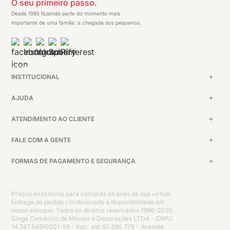
O seu primeiro passo.
Desde 1985 fazendo parte do momento mais
importante de uma família: a chegada dos pequenos.
INSTITUCIONAL
AJUDA
ATENDIMENTO AO CLIENTE
FALE COM A GENTE
FORMAS DE PAGAMENTO E SEGURANÇA
Preços exclusivos para compras através da loja virtual.
Entrega do pedido condicionada a disponibilidade em
nosso estoque. Todos os direitos reservados 1996-2020
Ginga Comércio de Móveis e Decorações LTDA - CNPJ:
14.747.549/0001-59 - Insc. est: 87.290.778 - Avenida