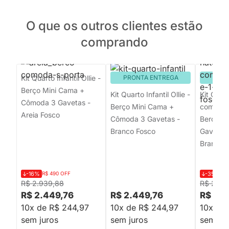
O que os outros clientes estão
comprando
Kit Quarto Infantil Ollie -
PRONTA ENTREGA
PRON
Berço Mini Cama +
Kit Quarto Infantil Ollie -
Kit Quart
Cômoda 3 Gavetas -
Berço Mini Cama +
com Pés 
Areia Fosco
Cômoda 3 Gavetas -
Berço +
Branco Fosco
Gavetas 
Branco 
-16%
R$ 490 OFF
-35%
R$
R$ 2.939,88
R$ 2.87
R$ 2.449,76
R$ 2.449,76
R$ 1.8
10x de R$ 244,97
10x de R$ 244,97
10x de 
sem juros
sem juros
sem jur