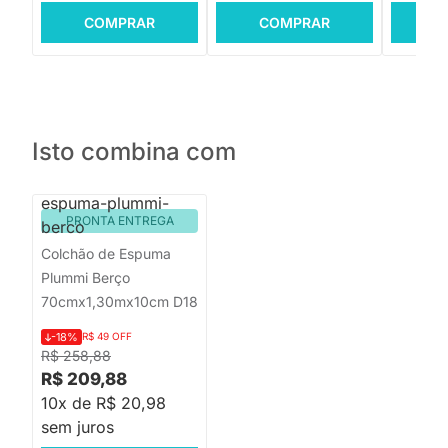
COMPRAR
COMPRAR
C
Isto combina com
PRONTA ENTREGA
Colchão de Espuma
Plummi Berço
70cmx1,30mx10cm D18
-18%
R$ 49 OFF
R$ 258,88
R$ 209,88
10x de R$ 20,98
sem juros