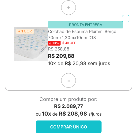
PRONTA ENTREGA
+ 1 COR
Colchão de Espuma Plummi Berço
70cmx1,30mx10cm D18
-18%
R$ 49 OFF
R$ 258,88
R$ 209,88
10x de R$ 20,98 sem juros
=
Compre um produto por:
R$ 2.089,77
10x
R$ 208,98
ou
de
s/juros
COMPRAR ÚNICO