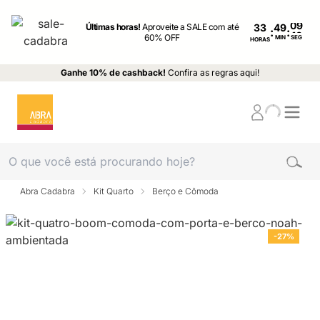
Últimas horas!
Aproveite a SALE com até
33
:
:
60% OFF
MIN
SEG
HORAS
Ganhe 10% de cashback!
Confira as regras aqui!
Abra Cadabra
Kit Quarto
Berço e Cômoda
-27%