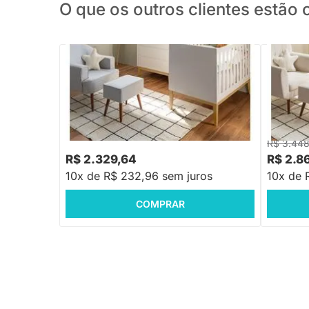
O que os outros clientes estã
Kit Quarto Theo com Pés Square Natural
Kit Quar
- Berço + Cômoda 3 Gavetas + Poltrona
Berço + 
de Amamentação Capri com Puff -
Poltrona
Branco
- Branco
R$ 3.44
R$ 2.329,64
R$ 2.8
10x de R$ 232,96 sem juros
10x de 
COMPRAR