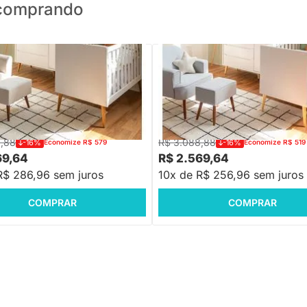
o comprando
to Theo com Pés Retrô Mel -
Kit Quarto Theo com Pés Retrô Na
Cômoda 3 Gavetas e 1 Porta +
Berço + Cômoda 3 Gavetas e 1 P
 de Amamentação Lola com Puff
Poltrona de Amamentação Capri
Puff
8,88
R$ 3.088,88
-16%
Economize R$ 579
-16%
Economize R$ 519
69,64
R$ 2.569,64
R$ 286,96 sem juros
10x de R$ 256,96 sem juros
COMPRAR
COMPRAR