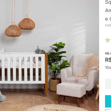
Sq
Am
e 
Cod
R$ 
R$
10x