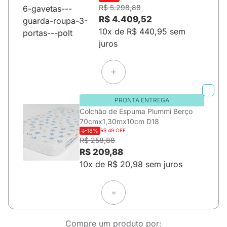
R$ 5.298,88
R$ 4.409,52
10x de R$ 440,95 sem
juros
PRONTA ENTREGA
Colchão de Espuma Plummi Berço
70cmx1,30mx10cm D18
-18%
R$ 49 OFF
R$ 258,88
R$ 209,88
10x de R$ 20,98 sem juros
=
Compre um produto por: