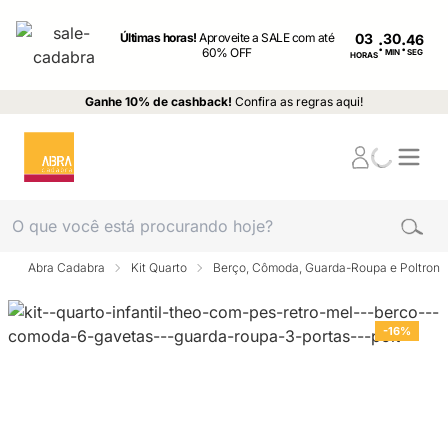
Últimas horas!
Aproveite a SALE com até
03
:
:
60% OFF
MIN
SEG
HORAS
Ganhe 10% de cashback!
Confira as regras aqui!
Abra Cadabra
Kit Quarto
Berço, Cômoda, Guarda-Roupa e Poltrona
-16%