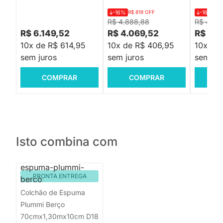
-16%
R$ 819 OFF
-16%
R$
R$ 4.888,88
R$ 4.40
R$ 6.149,52
R$ 4.069,52
R$ 3.6
10x de R$ 614,95
10x de R$ 406,95
10x de
sem juros
sem juros
sem jur
COMPRAR
COMPRAR
C
Isto combina com
PRONTA ENTREGA
Colchão de Espuma
Plummi Berço
70cmx1,30mx10cm D18