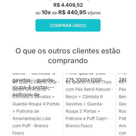
R$ 4.409,52
10x
R$ 440,95
ou
de
s/juros
COMPRAR ÚNICO
O que os outros clientes estão
comprando
Kit Quarto Infantil Ollie -
Kit Quarto Infantil Theo
Kit Quar
Berço Mini Cama +
com Pés Retrô Natural -
Pés Retr
Cômoda 3 Gavetas +
Berço + Cômoda 6
Berço +
Guarda-Roupa 4 Portas
Gavetas + Guarda-
Gavetas
+ Poltrona de
Roupa 2 Portas +
Roupa 2 
Amamentação Lola
Poltrona e Puff Capri -
Poltrona
com Puff - Branco
Branco Fosco
Amament
Fosco
com Puff